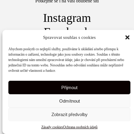
Potkejme se i na vaší oblíbené síti
Instagram
Facebook
Spravovat souhlas s cookies
© 2026 Wunschelina.cz | Web vytvořilo
Maxsico.
Abychom poskytli co nejlepší služby, používáme k ukládání a/nebo přístupu k
informacím o zařízení, technologie jako jsou soubory cookies. Souhlas s těmito
Ochrana osobních údajů
technologiemi nám umožní zpracovávat údaje, jako je chování při procházení nebo
jedinečná ID na tomto webu. Nesouhlas nebo odvolání souhlasu může nepříznivě
ovlivnit určité vlastnosti a funkce.
Zásady cookies
Kontakt
Přijmout
Odmítnout
Zobrazit předvolby
Zásady cookies
Ochrana osobních údajů