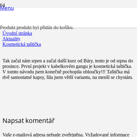
Menu
Kosmetická taštička
Produkt
produkt byl přidán do košíku.
Úvodní stránka
Aktuality
Kosmetická taštička
Tak začal nám srpen a začal další kurz od Báry, tento je od srpna do
prosince. První projekt v kabelkovém gangu je kosmetická taštička.
V tomto návodu jsem konečně pochopila obloučky!!! Taštička má
dvě samostatné kapsy, šila jsem větší variantu, na menší se chystám.
Napsat komentář
Vaše e-mailová adresa nebude zveřejněna.
Vyžadované informace