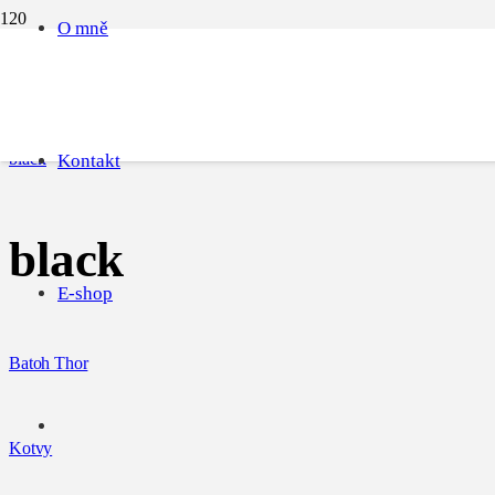
O mně
black
Úvodní stránka
black
Kontakt
black
E-shop
Batoh Thor
Kotvy