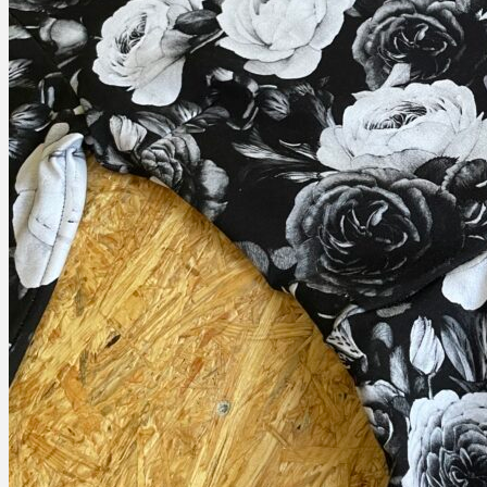
Neváhejte se mě zeptat
info@wunschelina.cz
Potkejme se
i na vaší