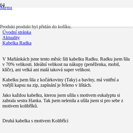
Menu
Kabelka Radka
Produkt
produkt byl přidán do košíku.
Úvodní stránka
Aktuality
Kabelka Radka
V Mafiánkách jsme tento měsíc šili kabelku Radku. Radku jsem šila
v 70% velikosti. Ideální velikost na nákupy (peněženka, mobil,
klíče), ani velká ani malá taková super velikost.
Kabelku jsem šila z kočárkoviny (Taky) a bavlny, má vnitřní a
vnější kapsu na zip, zapínání je řešeno v lištách.
Jako každou kabelku, kterou jsem ušila s motivem eukalyptu si
zabrala sestra Hanka. Tak jsem nelenila a ušila jsem si pro sebe z
motivem kolibříků.
Druhá kabelka s motivem Kolibříci