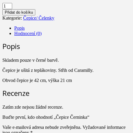
Čepice
Černinka
Přidat do košíku
množství
Kategorie:
Čepice/ Čelenky
Popis
Hodnocení (0)
Popis
Skladem pouze v černé barvě.
Čepice je ušitá z teplákoviny. Střih od Caramilly.
Obvod čepice je 42 cm, výška 21 cm
Recenze
Zatím zde nejsou žádné recenze.
Buďte první, kdo ohodnotí „Čepice Černinka“
Vaše e-mailová adresa nebude zveřejněna.
Vyžadované informace
jsou označeny
*