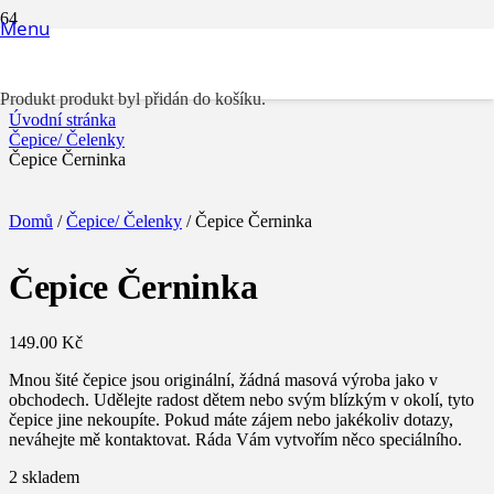
Menu
Čepice Černinka
Produkt
produkt byl přidán do košíku.
Úvodní stránka
Čepice/ Čelenky
Čepice Černinka
Domů
/
Čepice/ Čelenky
/ Čepice Černinka
Čepice Černinka
149.00
Kč
Mnou šité čepice jsou originální, žádná masová výroba jako v
obchodech. Udělejte radost dětem nebo svým blízkým v okolí, tyto
čepice jine nekoupíte. Pokud máte zájem nebo jakékoliv dotazy,
neváhejte mě kontaktovat. Ráda Vám vytvořím něco speciálního.
2 skladem