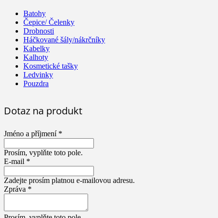
Batohy
Čepice/ Čelenky
Drobnosti
Háčkované šály/nákrčníky
Kabelky
Kalhoty
Kosmetické tašky
Ledvinky
Pouzdra
Dotaz na produkt
Jméno a příjmení *
Prosím, vyplňte toto pole.
E-mail *
Zadejte prosím platnou e-mailovou adresu.
Zpráva *
Prosím, vyplňte toto pole.