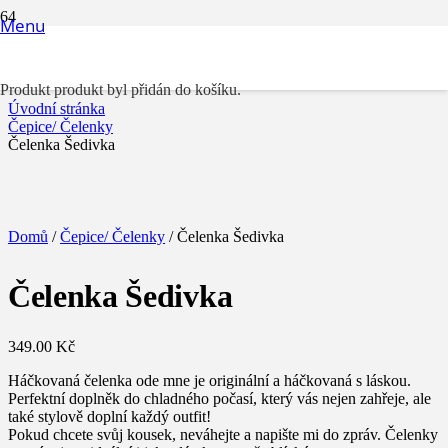
Menu
Čelenka Šedivka
Produkt
produkt byl přidán do košíku.
Úvodní stránka
Čepice/ Čelenky
Čelenka Šedivka
Domů
/
Čepice/ Čelenky
/ Čelenka Šedivka
Čelenka Šedivka
349.00
Kč
Háčkovaná čelenka ode mne je originální a háčkovaná s láskou.
Perfektní doplněk do chladného počasí, který vás nejen zahřeje, ale
také stylově doplní každý outfit!
Pokud chcete svůj kousek, neváhejte a napište mi do zpráv. Čelenky