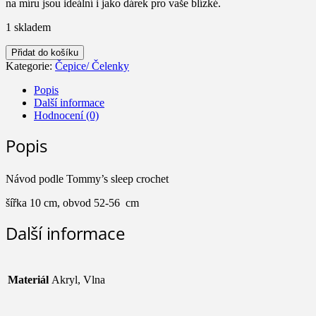
na míru jsou ideální i jako dárek pro vaše blízké.
1 skladem
Čelenka
Přidat do košíku
Šedivka
Kategorie:
Čepice/ Čelenky
množství
Popis
Další informace
Hodnocení (0)
Popis
Návod podle Tommy’s sleep crochet
šířka 10 cm, obvod 52-56 cm
Další informace
Materiál
Akryl, Vlna