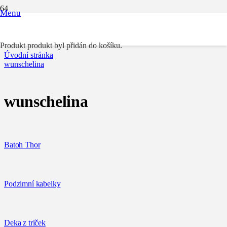
Menu
wunschelina
Produkt
produkt byl přidán do košíku.
Úvodní stránka
wunschelina
wunschelina
Batoh Thor
Podzimní kabelky
Deka z triček