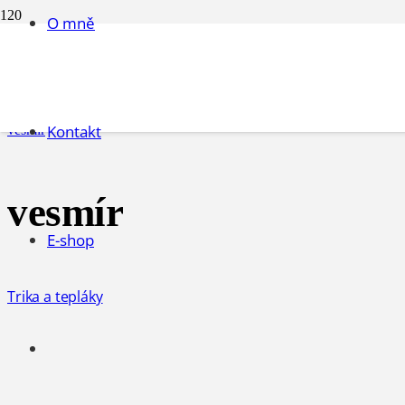
O mně
vesmír
Úvodní stránka
Kontakt
vesmír
vesmír
E-shop
Trika a tepláky