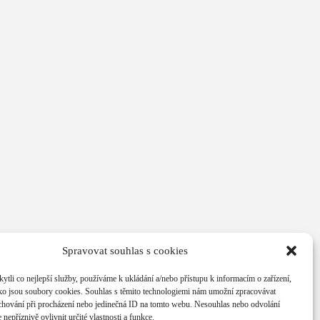
Spravovat souhlas s cookies
li co nejlepší služby, používáme k ukládání a/nebo přístupu k informacím o zařízení,
ako jsou soubory cookies. Souhlas s těmito technologiemi nám umožní zpracovávat
e chování při procházení nebo jedinečná ID na tomto webu. Nesouhlas nebo odvolání
nepříznivě ovlivnit určité vlastnosti a funkce.