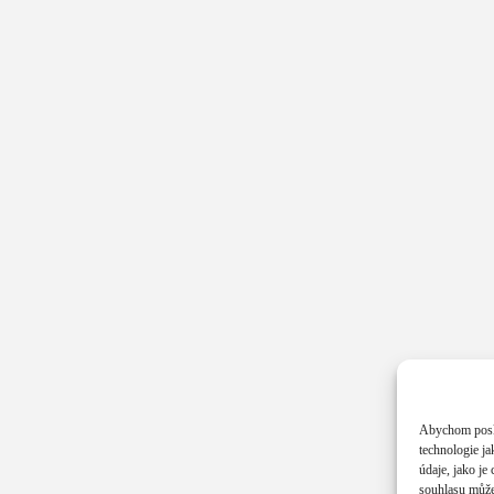
Abychom poskyt
technologie j
údaje, jako j
souhlasu může 