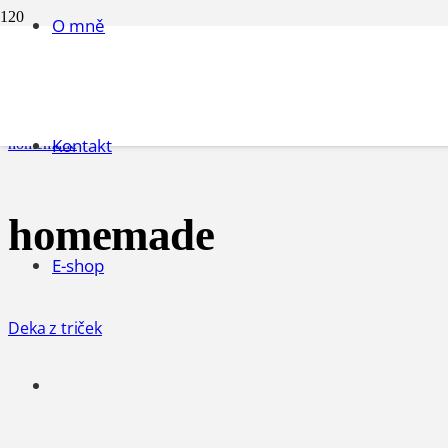
O mně
homemade
Úvodní stránka
Kontakt
homemade
homemade
E-shop
Deka z triček