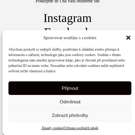
Potkejme se i na vaší oblíbené síti
Instagram
Facebook
Spravovat souhlas s cookies
© 2026 Wunschelina.cz | Web vytvořilo
Maxsico.
Abychom poskytli co nejlepší služby, používáme k ukládání a/nebo přístupu k
informacím o zařízení, technologie jako jsou soubory cookies. Souhlas s těmito
Ochrana osobních údajů
technologiemi nám umožní zpracovávat údaje, jako je chování při procházení nebo
jedinečná ID na tomto webu. Nesouhlas nebo odvolání souhlasu může nepříznivě
ovlivnit určité vlastnosti a funkce.
Zásady cookies
Kontakt
Přijmout
Odmítnout
Zobrazit předvolby
Zásady cookies
Ochrana osobních údajů