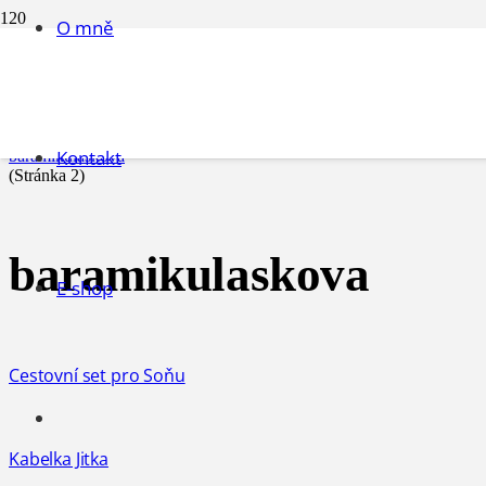
O mně
baramikulaskova
Úvodní stránka
Kontakt
baramikulaskova
(Stránka 2)
baramikulaskova
E-shop
Cestovní set pro Soňu
Kabelka Jitka