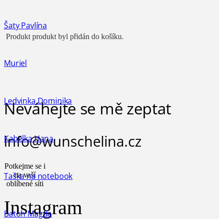
Šaty Pavlína
Produkt
produkt byl přidán do košíku.
Muriel
Ledvinka Dominika
Neváhejte se mě zeptat
info@wunschelina.cz
Kabelka Hana
Potkejme se i
Taška na notebook
na vaší
oblíbené síti
Instagram
Batoh Magda