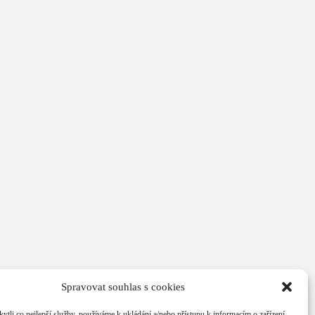
Spravovat souhlas s cookies
li co nejlepší služby, používáme k ukládání a/nebo přístupu k informacím o zařízení,