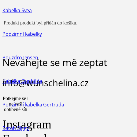
Kabelka Svea
Produkt
produkt byl přidán do košíku.
Podzimní kabelky
Pouzdro Jensen
Neváhejte se mě zeptat
info@wunschelina.cz
Kabelka Gunhilda
Potkejme se i
Podzimní kabelka Gertruda
na vaší
oblíbené síti
Instagram
Batoh Siggy