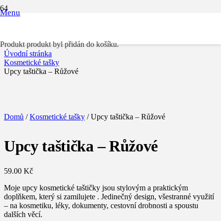
Menu
Upcy taštička – Růžové
Produkt
produkt byl přidán do košíku.
Úvodní stránka
Kosmetické tašky
Upcy taštička – Růžové
Domů
/
Kosmetické tašky
/ Upcy taštička – Růžové
Upcy taštička – Růžové
59.00
Kč
Moje upcy kosmetické taštičky jsou stylovým a praktickým
doplňkem, který si zamilujete . Jedinečný design, všestranné využití
– na kosmetiku, léky, dokumenty, cestovní drobnosti a spoustu
dalších věcí.