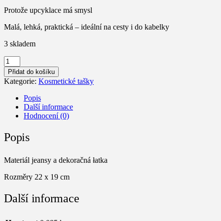
Protože upcyklace má smysl
Malá, lehká, praktická – ideální na cesty i do kabelky
3 skladem
Upcy
taštička
Přidat do košíku
-
Kategorie:
Kosmetické tašky
Růžové
množství
Popis
Další informace
Hodnocení (0)
Popis
Materiál jeansy a dekoračná łatka
Rozměry 22 x 19 cm
Další informace