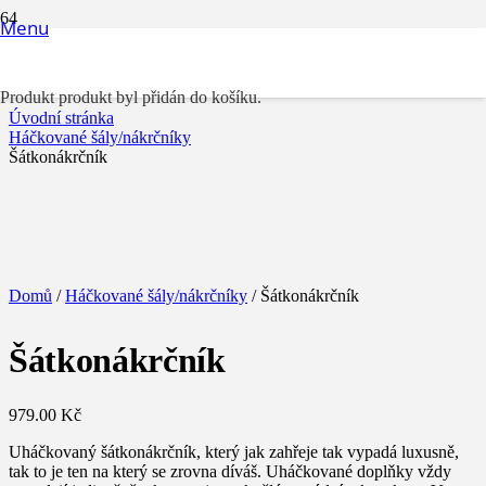
Menu
Šátkonákrčník
Produkt
produkt byl přidán do košíku.
Úvodní stránka
Háčkované šály/nákrčníky
Šátkonákrčník
Domů
/
Háčkované šály/nákrčníky
/ Šátkonákrčník
Šátkonákrčník
979.00
Kč
Uháčkovaný šátkonákrčník, který jak zahřeje tak vypadá luxusně,
tak to je ten na který se zrovna díváš. Uháčkované doplňky vždy