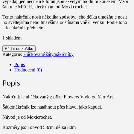
vypadají jedinečně a k tomu jsou skvělým módním kouskem. Vzor
šátku je MECH, který mám od Moxi crochet.
Tento nákrčník nosit několika způsoby, jeho délka umožňuje nosit
ho světlejšíma nebo tmavšíma odstínama vně či venku. Podle toho
jak nákrčník přehnete.
1 skladem
Šátkonákrčník
Přidat do košíku
množství
Kategorie:
Háčkované šály/nákrčníky
Popis
Hodnocení (0)
Popis
Nákrčník je uháčkovaný z příze Flowers Vivid od YarnArt.
Šátkonákrčník lze natáhnout přes hlavu, jako kapuci.
Návod je od Moxicrochet.
Rozměry jsou obvod 58cm, délka 80m