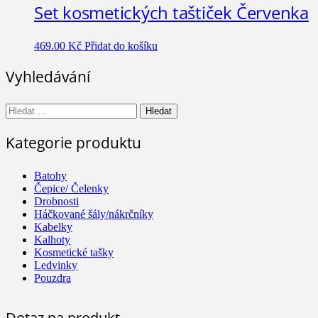
Set kosmetických taštiček Červenka
469.00
Kč
Přidat do košíku
Vyhledávání
Vyhledávání
Kategorie produktu
Batohy
Čepice/ Čelenky
Drobnosti
Háčkované šály/nákrčníky
Kabelky
Kalhoty
Kosmetické tašky
Ledvinky
Pouzdra
Dotaz na produkt