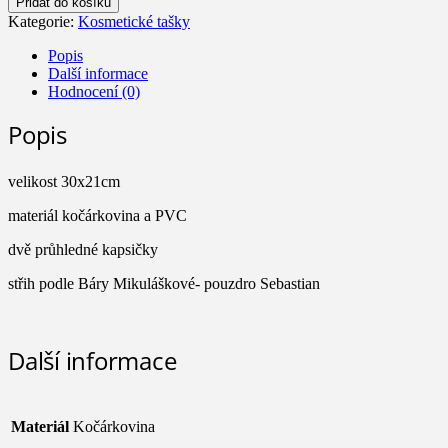
Přidat do košíku
menší
Kategorie:
Kosmetické tašky
Glamour
množství
Popis
Další informace
Hodnocení (0)
Popis
velikost 30x21cm
materiál kočárkovina a PVC
dvě průhledné kapsičky
střih podle Báry Mikuláškové- pouzdro Sebastian
Další informace
Materiál
Kočárkovina