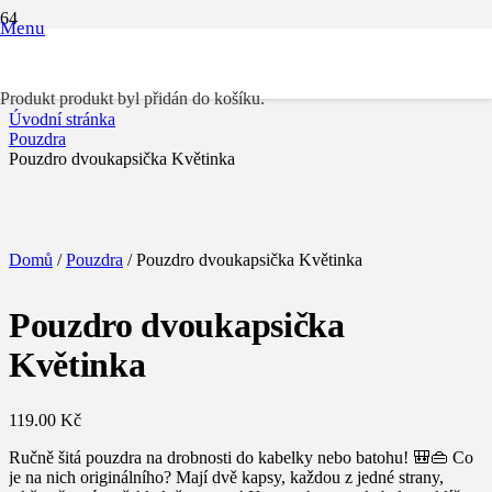
Menu
Pouzdro dvoukapsička Květinka
Produkt
produkt byl přidán do košíku.
Úvodní stránka
Pouzdra
Pouzdro dvoukapsička Květinka
Domů
/
Pouzdra
/ Pouzdro dvoukapsička Květinka
Pouzdro dvoukapsička
Květinka
119.00
Kč
Ručně šitá pouzdra na drobnosti do kabelky nebo batohu! 🎒👜 Co
je na nich originálního? Mají dvě kapsy, každou z jedné strany,