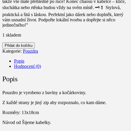
takže vše máte přehledně po ruce! Konec chaosu v kabelce – klíče,
sluchátka nebo rtěnka budou vždy na svém místě. 🗝💄 Stylová,
praktická a šitá s láskou. Perfektní jako dárek nebo doplněk, který
vám usnadní život. Podpořte lokální tvorbu a dopřejte si něco
jedinečného!”
1 skladem
Pouzdro
Přidat do košíku
dvoukapsička
Kategorie:
Pouzdra
Květinka
množství
Popis
Hodnocení (0)
Popis
Pouzdro je vyrobeno z bavlny a kočárkoviny.
Z každé strany je jiný zip aby rozpoznalo, co kam dáme.
Rozměry: 13x18cm
Návod od Šijeme kabelky.