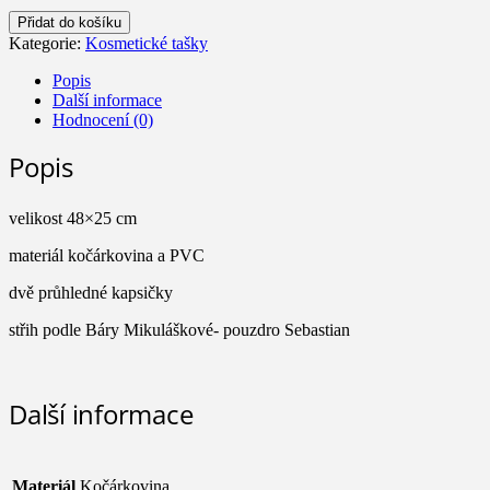
Pouzdro
Přidat do košíku
větší
Kategorie:
Kosmetické tašky
Glamour
množství
Popis
Další informace
Hodnocení (0)
Popis
velikost 48×25 cm
materiál kočárkovina a PVC
dvě průhledné kapsičky
střih podle Báry Mikuláškové- pouzdro Sebastian
Další informace
Materiál
Kočárkovina