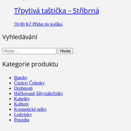
Třpytivá taštička – Stříbrná
59.00
Kč
Přidat do košíku
Vyhledávání
Vyhledávání
Kategorie produktu
Batohy
Čepice/ Čelenky
Drobnosti
Háčkované šály/nákrčníky
Kabelky
Kalhoty
Kosmetické tašky
Ledvinky
Pouzdra