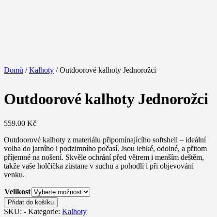
Domů
/
Kalhoty
/ Outdoorové kalhoty Jednorožci
Outdoorové kalhoty Jednorožci
559.00
Kč
Outdoorové kalhoty z materiálu připomínajícího softshell – ideální
volba do jarního i podzimního počasí. Jsou lehké, odolné, a přitom
příjemné na nošení. Skvěle ochrání před větrem i menším deštěm,
takže vaše holčička zůstane v suchu a pohodlí i při objevování
venku.
Velikost
Outdoorové
Přidat do košíku
kalhoty
SKU:
-
Kategorie:
Kalhoty