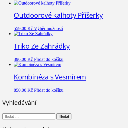
Outdoorové kalhoty Příšerky
Tento
559.00
Kč
Výběr možností
produkt
má
Triko Ze Zahrádky
více
variant.
Možnosti
lze
396.00
Kč
Přidat do košíku
vybrat
na
Kombinéza s Vesmírem
stránce
produktu
850.00
Kč
Přidat do košíku
Vyhledávání
Vyhledávání