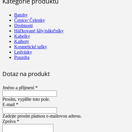
Kategorie produktu
Batohy
Čepice/ Čelenky
Drobnosti
Háčkované šály/nákrčníky
Kabelky
Kalhoty
Kosmetické tašky
Ledvinky
Pouzdra
Dotaz na produkt
Jméno a příjmení *
Prosím, vyplňte toto pole.
E-mail *
Zadejte prosím platnou e-mailovou adresu.
Zpráva *