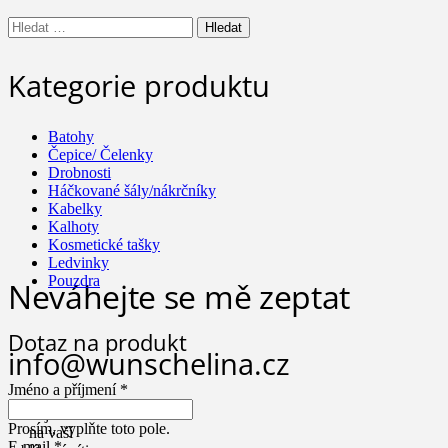
Vyhledávání
Kategorie produktu
Batohy
Čepice/ Čelenky
Drobnosti
Háčkované šály/nákrčníky
Kabelky
Kalhoty
Kosmetické tašky
Ledvinky
Pouzdra
Neváhejte se mě zeptat
Dotaz na produkt
info@wunschelina.cz
Jméno a příjmení *
Potkejme se i
Prosím, vyplňte toto pole.
na vaší
E-mail *