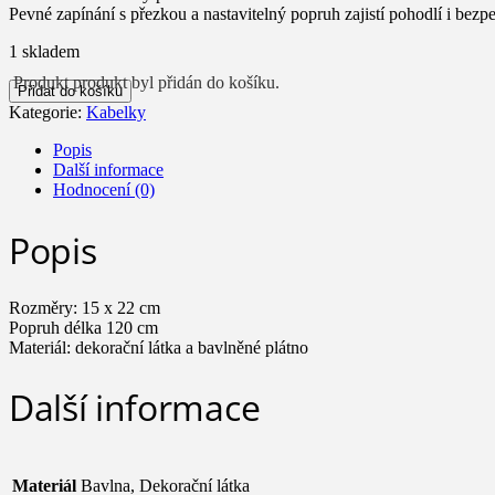
Pevné zapínání s přezkou a nastavitelný popruh zajistí pohodlí i bezpe
1 skladem
Produkt
produkt byl přidán do košíku.
Kabelka
Přidat do košíku
Iona
Kategorie:
Kabelky
množství
Popis
Další informace
Hodnocení (0)
Popis
Rozměry: 15 x 22 cm
Popruh délka 120 cm
Materiál: dekorační látka a bavlněné plátno
Další informace
Materiál
Bavlna, Dekorační látka