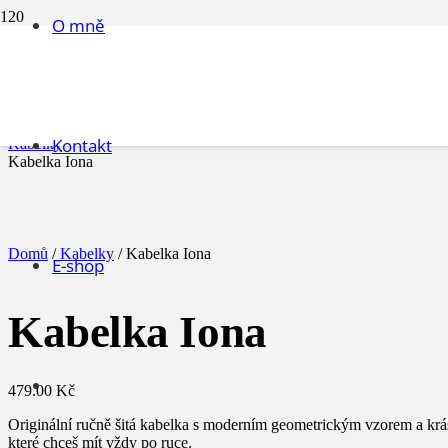
O mně
Kabelka Iona
Úvodní stránka
Kontakt
Kabelky
Kabelka Iona
Domů
/
Kabelky
/ Kabelka Iona
E-shop
Kabelka Iona
479.00
Kč
Originální ručně šitá kabelka s moderním geometrickým vzorem a krás
které chceš mít vždy po ruce.