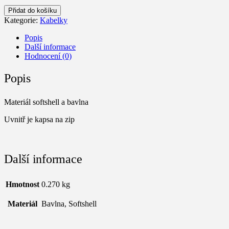
Kabelka
Přidat do košíku
Harry
Kategorie:
Kabelky
Potter
množství
Popis
Další informace
Hodnocení (0)
Popis
Materiál softshell a bavlna
Uvnitř je kapsa na zip
Další informace
Hmotnost
0.270 kg
Materiál
Bavlna, Softshell