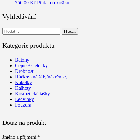
750.00
Kč
Přidat do košíku
Vyhledávání
Vyhledávání
Kategorie produktu
Batohy
Čepice/ Čelenky
Drobnosti
Háčkované šály/nákrčníky
Kabelky
Kalhoty
Kosmetické tašky
Ledvinky
Pouzdra
Dotaz na produkt
Jméno a příjmení *