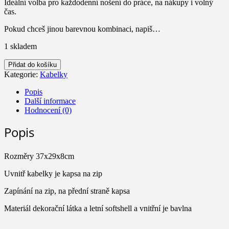
Ideální volba pro každodenní nošení do práce, na nákupy i volný
čas.
Pokud chceš jinou barevnou kombinaci, napiš…
1 skladem
Kabelka
Přidat do košíku
Geometrie
Kategorie:
Kabelky
množství
Popis
Další informace
Hodnocení (0)
Popis
Rozměry 37x29x8cm
Uvnitř kabelky je kapsa na zip
Zapínání na zip, na přední straně kapsa
Materiál dekorační látka a letní softshell a vnitřní je bavlna