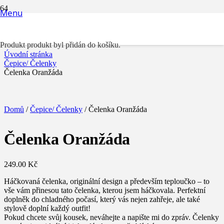
Menu
Čelenka Oranžáda
Produkt
produkt byl přidán do košíku.
Úvodní stránka
Čepice/ Čelenky
Čelenka Oranžáda
Domů
/
Čepice/ Čelenky
/ Čelenka Oranžáda
Čelenka Oranžáda
249.00
Kč
Háčkovaná čelenka, originální design a především teploučko – to
vše vám přinesou tato čelenka, kterou jsem háčkovala. Perfektní
doplněk do chladného počasí, který vás nejen zahřeje, ale také
stylově doplní každý outfit!
Pokud chcete svůj kousek, neváhejte a napište mi do zpráv. Čelenky