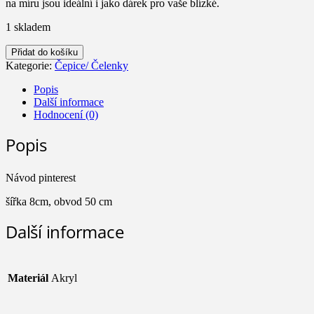
na míru jsou ideální i jako dárek pro vaše blízké.
1 skladem
Čelenka
Přidat do košíku
Oranžáda
Kategorie:
Čepice/ Čelenky
množství
Popis
Další informace
Hodnocení (0)
Popis
Návod pinterest
šířka 8cm, obvod 50 cm
Další informace
Materiál
Akryl