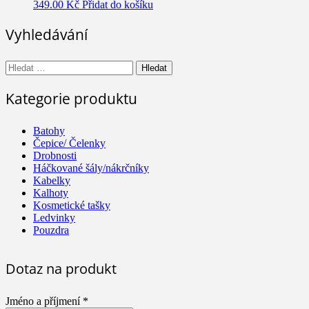
349.00
Kč
Přidat do košíku
Vyhledávání
Vyhledávání
Kategorie produktu
Batohy
Čepice/ Čelenky
Drobnosti
Háčkované šály/nákrčníky
Kabelky
Kalhoty
Kosmetické tašky
Ledvinky
Pouzdra
Dotaz na produkt
Jméno a příjmení *