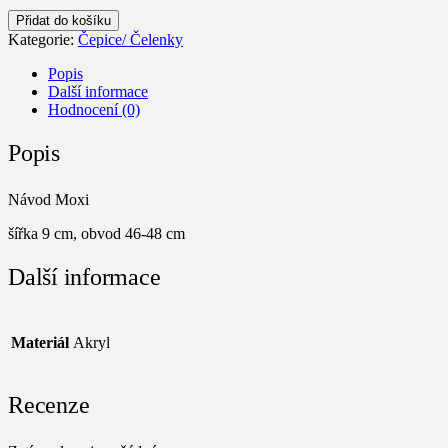
Čelenka
Přidat do košíku
Barevnice
Kategorie:
Čepice/ Čelenky
množství
Popis
Další informace
Hodnocení (0)
Popis
Návod Moxi
šířka 9 cm, obvod 46-48 cm
Další informace
Materiál
Akryl
Recenze