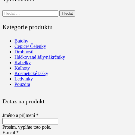
Vyhledávání
Kategorie produktu
Batohy
Čepice/ Čelenky
Drobnosti
Háčkované šály/nákrčníky
Kabelky
Kalhoty
Kosmetické tašky
Ledvinky
Pouzdra
Dotaz na produkt
Jméno a příjmení *
Prosím, vyplňte toto pole.
E-mail *