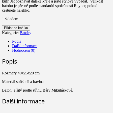
kufr. Jet poznávat daleké kraje a ještě stylově vypadat. Velikost
batohu je přesně podle standardů společnosti Rayner, pokud
cestujete nalehko.
1 skladem
Batoh
Přidat do košíku
Christian
Kategorie:
Batohy
množství
Popis
Další informace
Hodnocení (0)
Popis
Rozměry 40x25x20 cm
Materiál softshell a bavlna
Batoh je šitý podle střihu Báry Mikuláškové.
Další informace