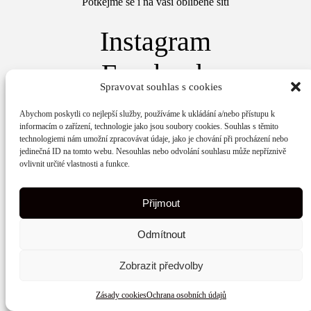
Potkejme se i na vaší oblíbené síti
Instagram
Facebook
Spravovat souhlas s cookies
© 2026 Wunschelina.cz | Web vytvořilo
Maxsico.
Abychom poskytli co nejlepší služby, používáme k ukládání a/nebo přístupu k
informacím o zařízení, technologie jako jsou soubory cookies. Souhlas s těmito
Ochrana osobních údajů
technologiemi nám umožní zpracovávat údaje, jako je chování při procházení nebo
jedinečná ID na tomto webu. Nesouhlas nebo odvolání souhlasu může nepříznivě
ovlivnit určité vlastnosti a funkce.
Zásady cookies
Kontakt
Přijmout
Odmítnout
Zobrazit předvolby
Zásady cookies
Ochrana osobních údajů