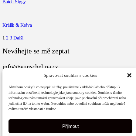
Batoh Siggy
Králík & Kráva
1
2
3
Další
Neváhejte se mě zeptat
info@wunschelina.cz
Spravovat souhlas s cookies
Potkejme se i na vaší oblíbené síti
Abychom poskytli co nejlepší služby, používáme k ukládání a/nebo přístupu k
informacím o zařízení, technologie jako jsou soubory cookies. Souhlas s těmito
Instagram
technologiemi nám umožní zpracovávat údaje, jako je chování při procházení nebo
jedinečná ID na tomto webu. Nesouhlas nebo odvolání souhlasu může nepříznivě
Facebook
ovlivnit určité vlastnosti a funkce.
Přijmout
© 2026 Wunschelina.cz | Web vytvořilo
Maxsico.