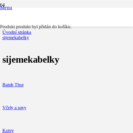
Menu
sijemekabelky
Produkt
produkt byl přidán do košíku.
Úvodní stránka
sijemekabelky
sijemekabelky
Batoh Thor
Včely a sovy
Kotvy