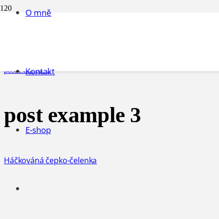
O mně
post example 3
Úvodní stránka
Kontakt
post example 3
post example 3
E-shop
Háčkováná čepko-čelenka