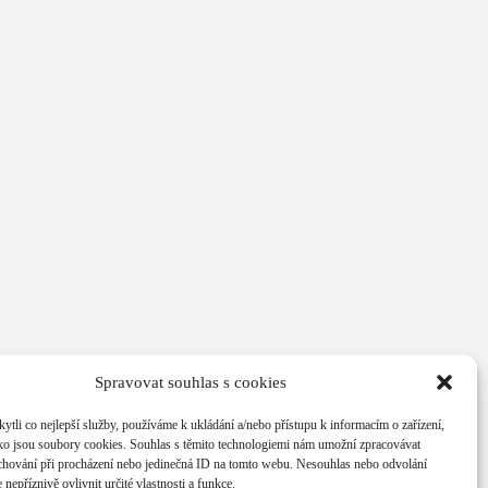
Spravovat souhlas s cookies
li co nejlepší služby, používáme k ukládání a/nebo přístupu k informacím o zařízení,
ako jsou soubory cookies. Souhlas s těmito technologiemi nám umožní zpracovávat
e chování při procházení nebo jedinečná ID na tomto webu. Nesouhlas nebo odvolání
nepříznivě ovlivnit určité vlastnosti a funkce.