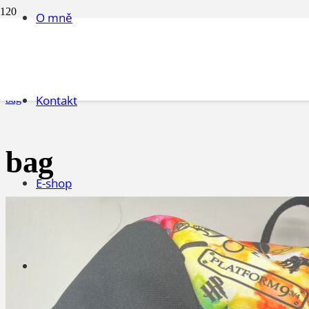
O mně
bag
Úvodní stránka
Kontakt
bag
bag
E-shop